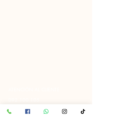
ATENCIÓN AL CLIENTE
092 100 105
091 343 952
2205 6198
Gral. Flores 2965,