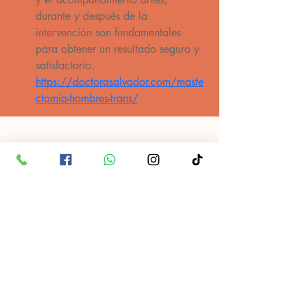
durante y después de la 
intervención son fundamentales 
para obtener un resultado seguro y 
satisfactorio. 
https://doctorasalvador.com/maste
ctomia-hombres-trans/
ATENCIÓN AL CLIENTE
092 100 105
091 343 952
2205 6198
Gral. Flores 2965,
Montevideo