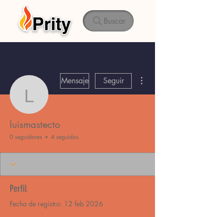
Buscar
Más acciones
Mensaje
Seguir
luismastecto
luismastecto
0 seguidores
4 seguidos
Perfil
Fecha de registro: 12 feb 2026