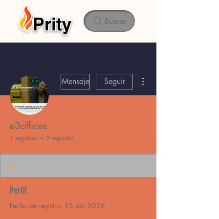
Buscar
Más acciones
Mensaje
Seguir
e3offices
1 seguidor
2 seguidos
Perfil
Fecha de registro: 15 abr 2026