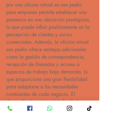
por una oficina virtual en san pedro 
para empresas permite establecer una 
presencia en una ubicación prestigiosa, 
lo que puede influir positivamente en la 
percepción de clientes y socios 
comerciales. Además, la oficina virtual 
san pedro ofrece ventajas adicionales 
como la gestión de correspondencia, 
recepción de llamadas y acceso a 
espacios de trabajo bajo demanda, lo 
que proporciona una gran flexibilidad 
para adaptarse a las necesidades 
cambiantes de cada negocio. El 
desarrollo de este modelo ha dado 
lugar a una amplia oferta de renta 
oficinas virtuales y renta oficinas 
virtuales san pedro garza garcia, 
consolidando este servicio como una 
solución eficiente para empresas que 