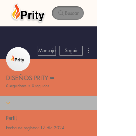
Buscar
Más acciones
Mensaje
Seguir
Administrador
DISEÑOS PRITY
0 seguidores
0 seguidos
Perfil
Fecha de registro: 17 dic 2024