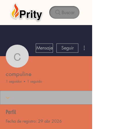
Buscar
Más acciones
Mensaje
Seguir
compuline
compuline
1 seguidor
1 seguido
Perfil
Fecha de registro: 29 abr 2026