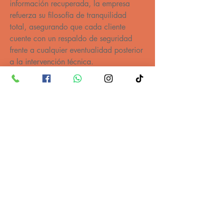
información recuperada, la empresa 
refuerza su filosofía de tranquilidad 
total, asegurando que cada cliente 
cuente con un respaldo de seguridad 
frente a cualquier eventualidad posterior 
a la intervención técnica.
https://udgtv.com/noticias/compuline-y-
fixdata-pioneros-en-recuperacion-de-
datos/240913
ATENCIÓN AL CLIENTE
092 100 105
091 343 952