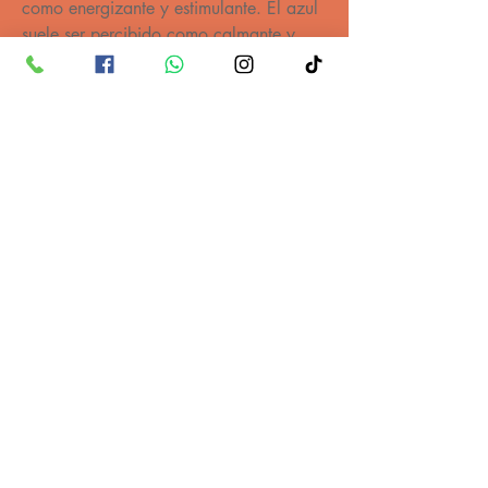
como energizante y estimulante. El azul 
suele ser percibido como calmante y 
relajante, y puede reducir la frecuencia 
cardíaca y la presión arterial.
ATENCIÓN AL CLIENTE
092 100 105
091 343 952
2205 6198
Gral. Flores 2965,
Montevideo
prityuruguay@gmail.com