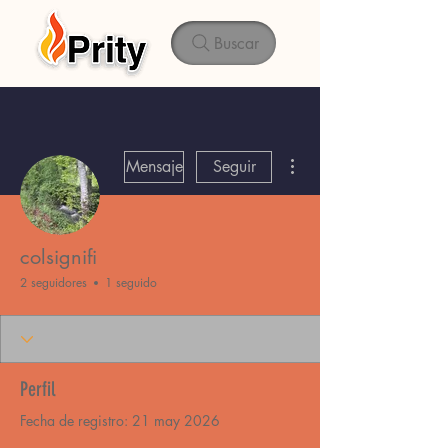
Buscar
Más acciones
Mensaje
Seguir
colsignifi
2 seguidores
1 seguido
Perfil
Fecha de registro: 21 may 2026