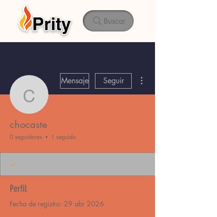
Buscar
Más acciones
Mensaje
Seguir
chocaste
chocaste
0 seguidores
1 seguido
Perfil
Fecha de registro: 29 abr 2026