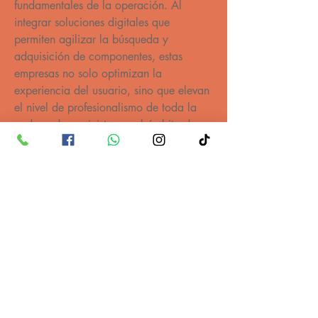
fundamentales de la operación. Al 
integrar soluciones digitales que 
permiten agilizar la búsqueda y 
adquisición de componentes, estas 
empresas no solo optimizan la 
experiencia del usuario, sino que elevan 
el nivel de profesionalismo de toda la 
cadena de suministro en el ámbito de 
colisiones.
https://udgtv.com/noticias/chocaste-
autopartes-mercado-de-refacciones-de-
colision/229799
ATENCIÓN AL CLIENTE
092 100 105