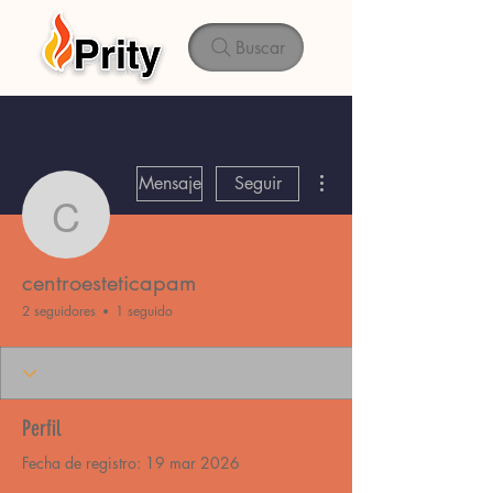
Buscar
Más acciones
Mensaje
Seguir
centroesteticapam
centroesteticapam
2 seguidores
1 seguido
Perfil
Fecha de registro: 19 mar 2026