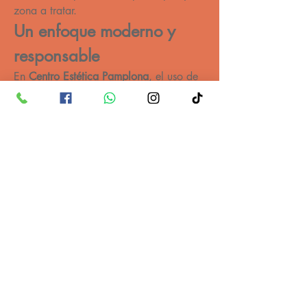
zona a tratar.
Un enfoque moderno y 
responsable
En 
Centro Estética Pamplona
, el uso de 
Morpheus 8 Pamplona
 se integra dentro 
de un concepto de medicina estética 
responsable: se prioriza el resultado 
natural, la seguridad del procedimiento 
y la información clara antes de 
comenzar. Si buscas un paso más allá 
de cremas y mascarillas, pero sin 
adentrarte en cirugías intensas, este tipo 
de tecnología se presenta como una 
puerta elegante hacia un aspecto más 
joven y definido.