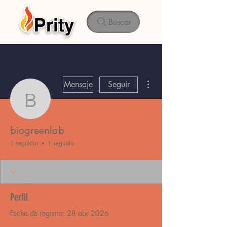
Buscar
Más acciones
Mensaje
Seguir
biogreenlab
biogreenlab
1 seguidor
1 seguido
Perfil
Fecha de registro: 28 abr 2026