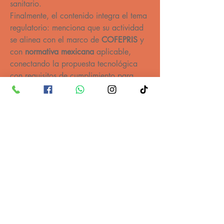
sanitario.
Finalmente, el contenido integra el tema 
regulatorio: menciona que su actividad 
se alinea con el marco de 
COFEPRIS
 y 
con 
normativa mexicana
 aplicable, 
conectando la propuesta tecnológica 
con requisitos de cumplimiento para 
operar y sostener la adopción.
https://empresariosydirigentes.com/mex
ico/sustitucion-quimicos-biotecnologia-
mexico-bio-green-lab/
ATENCIÓN AL CLIENTE
092 100 105
091 343 952