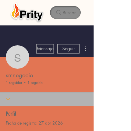
Buscar
Más acciones
Mensaje
Seguir
smnegocio
smnegocio
1 seguidor
1 seguido
Perfil
Fecha de registro: 27 abr 2026