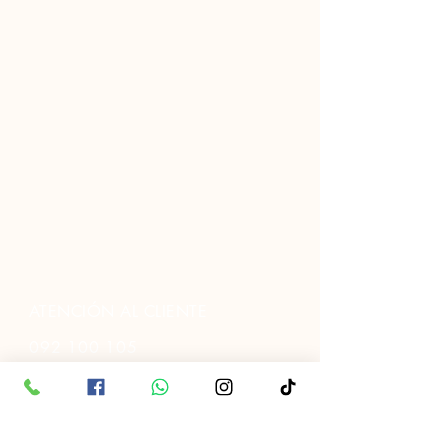
ATENCIÓN AL CLIENTE
092 100 105
091 343 952
2205 6198
Gral. Flores 2965,