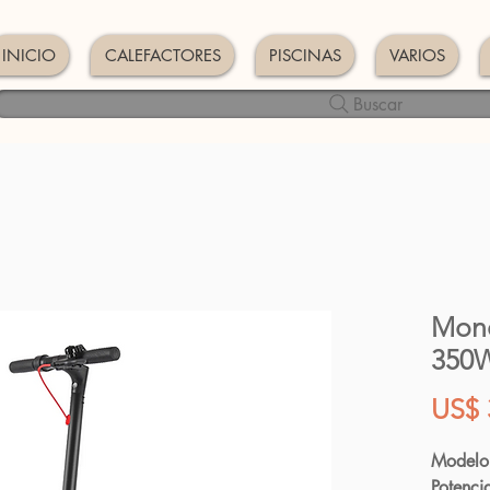
INICIO
CALEFACTORES
PISCINAS
VARIOS
Buscar
Mono
350
US$ 
Modelo
Potenci