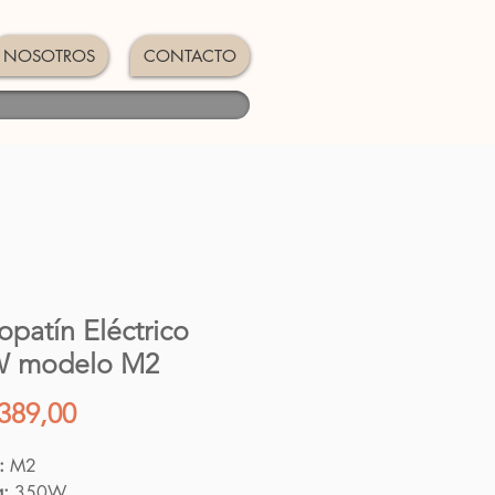
NOSOTROS
CONTACTO
patín Eléctrico
W modelo M2
Precio
389,00
:
M2
a:
350W