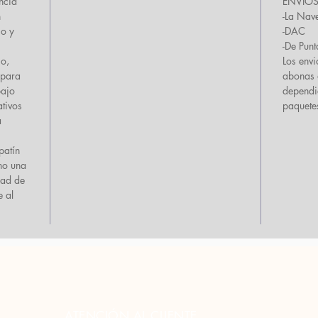
encia
ENVIOS 
n
-La Nav
co y
-DAC
-De Punt
co,
Los env
 para
abonas a
bajo
dependi
tivos
paquete
a
patín
ino una
dad de
e al
ATENCIÓN AL CLIENTE