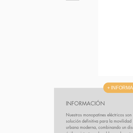
+ INFORM
INFORMACIÓN
Nuestros monopatines eléctricos son 
solución definitiva para la movilidad
urbana moderna, combinando un di