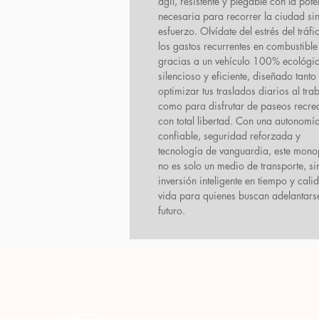
ágil, resistente y plegable con la pot
necesaria para recorrer la ciudad si
esfuerzo. Olvídate del estrés del tráfi
los gastos recurrentes en combustible
gracias a un vehículo 100% ecológi
silencioso y eficiente, diseñado tanto
optimizar tus traslados diarios al tra
como para disfrutar de paseos recrea
con total libertad. Con una autonomí
confiable, seguridad reforzada y
tecnología de vanguardia, este mono
no es solo un medio de transporte, s
inversión inteligente en tiempo y cali
vida para quienes buscan adelantars
futuro.
INICIO