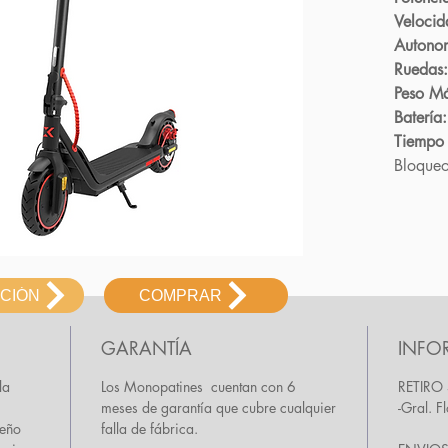
Veloci
Autono
Ruedas:
Peso M
Batería:
Tiempo
Bloqueo
ACIÓN
COMPRAR
GARANTÍA
INFO
la
Los Monopatines cuentan con 6
RETIRO 
meses de garantía que cubre cualquier
-Gral. 
seño
falla de fábrica.