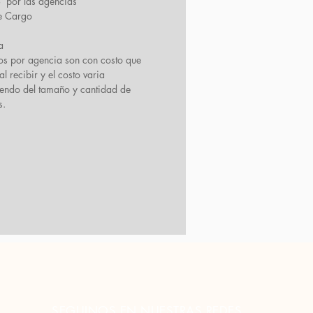
por las agencias
e Cargo
a
ios por agencia son con costo que
l recibir y el costo varia
endo del tamaño y cantidad de
s.
SEGUINOS EN NUESTRAS REDES