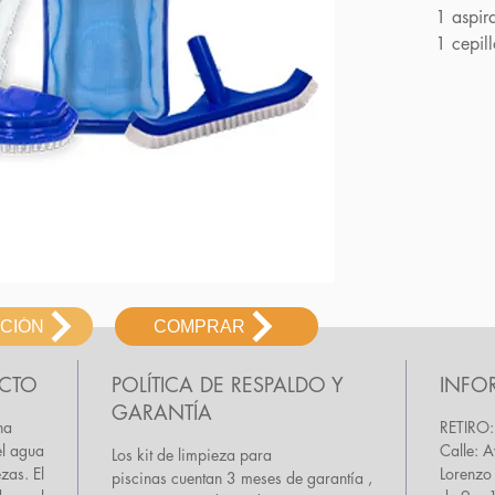
1 aspir
1 cepil
ACIÓN
COMPRAR
UCTO
POLÍTICA DE RESPALDO Y
INFO
GARANTÍA
na
RETIRO:
el agua
Calle: 
Los kit de limpieza para
zas. El
Lorenzo 
piscinas cuentan 3 meses de garantía ,