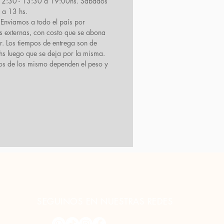
12:30 - 13:30 a 19:00hs. Sábados
 a 13 hs.
Enviamos a todo el país por
s externas, con costo que se abona
ir. Los tiempos de entrega son de
s luego que se deja por la misma.
tos de los mismo dependen el peso y
SEGUINOS EN NUESTRAS REDES