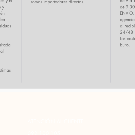
des y el
de 9 a 
somos Importadores directos.
s y
de 9:30
ién
ENVÍO: 
lea
agencia
esiduos
al recib
24/48 h
Los cos
sitada
bulto.
 al
ptimas
ATENCIÓN AL CLIENTE
092 100 105