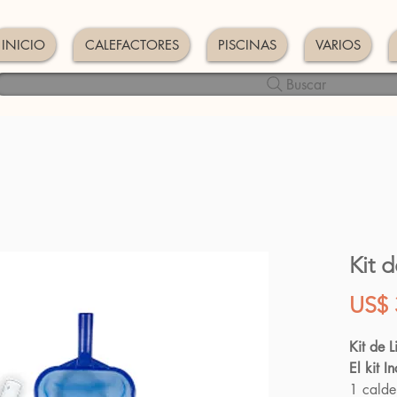
INICIO
CALEFACTORES
PISCINAS
VARIOS
Buscar
Kit 
US$ 
Kit de 
El kit I
1 calde