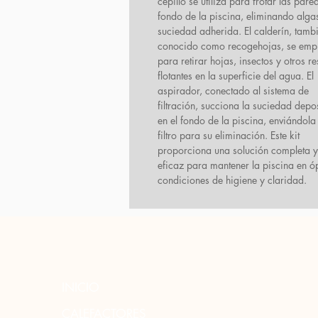
cepillo se utiliza para frotar las pare
fondo de la piscina, eliminando alga
suciedad adherida. El calderín, tamb
conocido como recogehojas, se emp
para retirar hojas, insectos y otros r
flotantes en la superficie del agua. El
aspirador, conectado al sistema de
filtración, succiona la suciedad depo
en el fondo de la piscina, enviándola
filtro para su eliminación. Este kit
proporciona una solución completa y
eficaz para mantener la piscina en ó
condiciones de higiene y claridad.
INICIO
CALEFACTORES