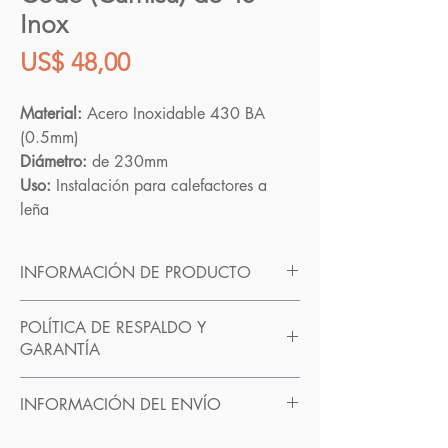
Inox
Precio
US$ 48,00
Material:
Acero Inoxidable 430 BA
(0.5mm)
Diámetro:
de
230mm
Uso:
Instalación para calefactores a
leña
INFORMACIÓN DE PRODUCTO
El codo de 45º de acero inoxidable.
POLÍTICA DE RESPALDO Y
Especialemente diseñados para calefactores a
GARANTÍA
leña de doble combustion. Apto para salida
por techo en: losa de hormigón, isopanel,
El Codo de 45º cuenta con 6 MESES de
chapa dolmenit, chapa galvanizada. Somos
INFORMACIÓN DEL ENVÍO
garantía que cubre cualquier falla de fábrica,
Fabricantes
Somos fabricantes. No contamos con
RETIRO Sin costo