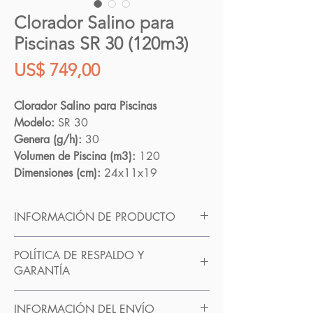
Clorador Salino para
Piscinas SR 30 (120m3)
Precio
US$ 749,00
Clorador Salino para Piscinas
Modelo:
SR 30
Genera (g/h):
30
Volumen de Piscina (m3):
120
Dimensiones (cm):
24x11x19
INFORMACIÓN DE PRODUCTO
Los sistemas de electrolisis salina o clorador a
POLÍTICA DE RESPALDO Y
base de sal aportan un nuevo concepto para
GARANTÍA
el tratamiento de su piscina, mejorando la
calidad del agua, evitando la manipulación
Los Cloradores Salinos cuentan con 1
de productos químicos y simplificando tareas
INFORMACIÓN DEL ENVÍO
AÑO de garantía que cubre cualquier falla