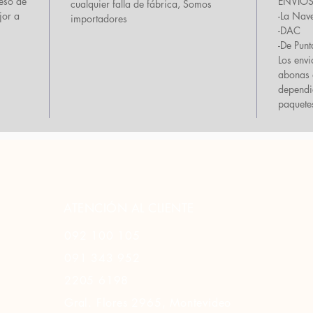
reso de
ENVIOS 
cualquier falla de fábrica, Somos
jor a
-La Nav
importadores
-DAC
-De Punt
Los env
abonas a
dependi
paquete
ATENCIÓN AL CLIENTE
092 100 105
091 343 952
2205 6198
Gral. Flores 2965, Montevideo