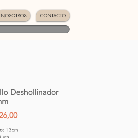
NOSOTROS
CONTACTO
llo Deshollinador
mm
Precio
26,00
o:
13cm
 mts