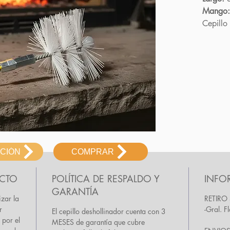
Mango:
Cepillo
ACIÓN
COMPRAR
UCTO
POLÍTICA DE RESPALDO Y
INFO
GARANTÍA
izar la
RETIRO 
r
-Gral. 
El cepillo deshollinador cuenta con 3
 por el
MESES de garantía que cubre