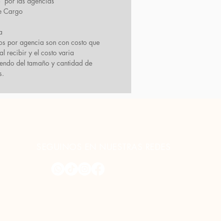
por las agencias
e Cargo
a
ios por agencia son con costo que
l recibir y el costo varia
endo del tamaño y cantidad de
s.
SEGUINOS EN NUESTRAS REDES