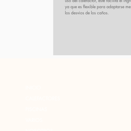
uso del calefactor, este facilita el ing
ya que es flexible para adaptarse me
los desvios de los caños.
INICIO
CALEFACTORES
PISCINAS
VARIOS