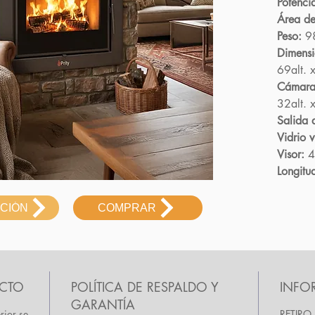
Potenci
Área de
Peso:
9
Dimensi
69alt. 
Cámara
32alt. 
Salida 
Vidrio 
Visor:
4
Longitu
ACIÓN
COMPRAR
UCTO
POLÍTICA DE RESPALDO Y
INFO
GARANTÍA
erior se
RETIRO 