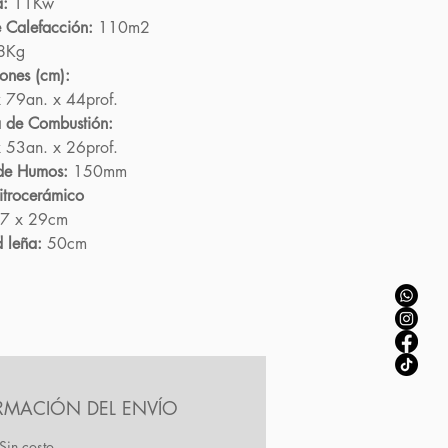
a:
11Kw
 Calefacción:
110m2
8Kg
ones (cm):
x 79an. x 44prof.
 de Combustión:
x 53an. x 26prof.
de Humos:
150mm
vitrocerámico
7 x 29cm
d leña:
50cm
RMACIÓN DEL ENVÍO
Sin costo