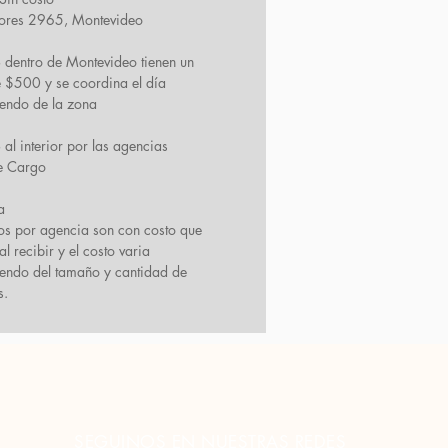
Flores 2965, Montevideo
dentro de Montevideo tienen un
e $500 y se coordina el día
endo de la zona
l interior por las agencias
e Cargo
a
ios por agencia son con costo que
l recibir y el costo varia
endo del tamaño y cantidad de
s.
SEGUINOS EN NUESTRAS REDES