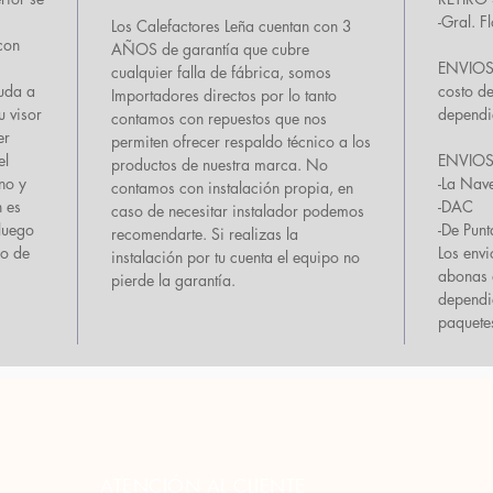
-Gral. 
Los Calefactores Leña cuentan con 3
con
AÑOS de garantía que cubre
ENVIOS 
cualquier falla de fábrica, somos
yuda a
costo d
Importadores directos por lo tanto
u visor
dependi
contamos con repuestos que nos
er
permiten ofrecer respaldo técnico a los
el
ENVIOS a
productos de nuestra marca. No
no y
-La Nav
contamos con instalación propia, en
n es
-DAC
caso de necesitar instalador podemos
 luego
-De Punt
recomendarte. Si realizas la
mo de
Los env
instalación por tu cuenta el equipo no
abonas a
pierde la garantía.
dependi
paquete
ATENCIÓN AL CLIENTE