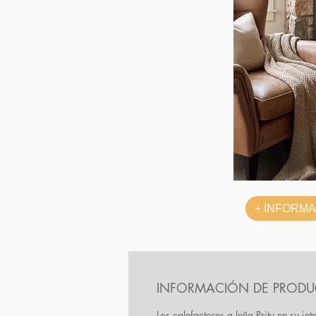
+ INFORM
INFORMACIÓN DE PROD
Los calefactores a leña Prity en su int