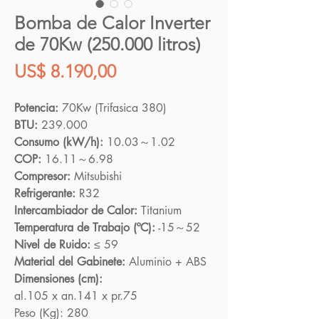
Bomba de Calor Inverter
de 70Kw (250.000 litros)
Precio
US$ 8.190,00
Potencia:
70Kw (Trifasica 380)
BTU:
239.000
Consumo (kW/h):
10.03～1.02
COP:
16.11～6.98
Compresor:
Mitsubishi
Refrigerante:
R32
Intercambiador de Calor:
Titanium
Temperatura de Trabajo (ºC):
-15～52
Nivel de Ruido:
≤ 59
Material del Gabinete:
Aluminio + ABS
Dimensiones (cm):
al.105 x an.141 x pr.75
Peso (Kg):
280