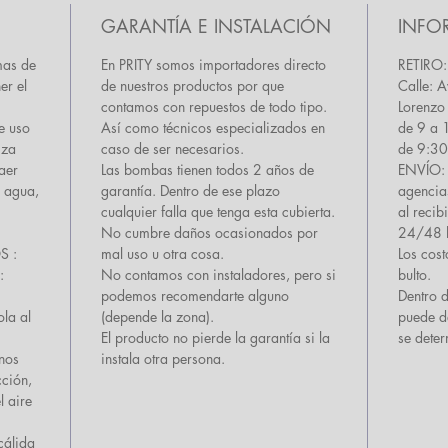
GARANTÍA E INSTALACIÓN
INFO
mas de
En PRITY somos importadores directo
RETIRO:
er el
de nuestros productos por que
Calle: 
contamos con repuestos de todo tipo.
Lorenzo 
e uso
Así como técnicos especializados en
de 9 a 
iza
caso de ser necesarios.
de 9:30
aer
Las bombas tienen todos 2 años de
ENVÍO: 
l agua,
garantía. Dentro de ese plazo
agencia
cualquier falla que tenga esta cubierta.
al recib
No cumbre daños ocasionados por
24/48 h
S :
mal uso u otra cosa.
Los cos
:
No contamos con instaladores, pero si
bulto.
podemos recomendarte alguno
Dentro 
la al
(depende la zona).
puede d
El producto no pierde la garantía si la
se dete
nos
instala otra persona.
cción,
l aire
cálida