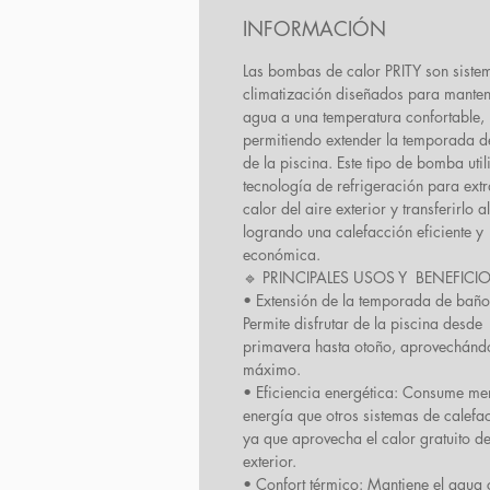
INFORMACIÓN
Las bombas de calor PRITY son siste
climatización diseñados para manten
agua a una temperatura confortable,
permitiendo extender la temporada d
de la piscina. Este tipo de bomba util
tecnología de refrigeración para extr
calor del aire exterior y transferirlo a
logrando una calefacción eficiente y
económica.
🔹
PRINCIPALES USOS Y BENEFICIO
• Extensión de la temporada de baño
Permite disfrutar de la piscina desde
primavera hasta otoño, aprovechándo
máximo.
• Eficiencia energética: Consume me
energía que otros sistemas de calefa
ya que aprovecha el calor gratuito de
exterior.
• Confort térmico: Mantiene el agua 