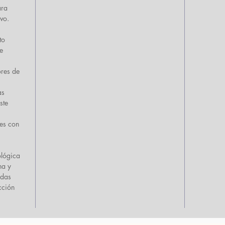
ara
vo.
to
e
ores de
as
ste
les con
ológica
na y
udas
cción