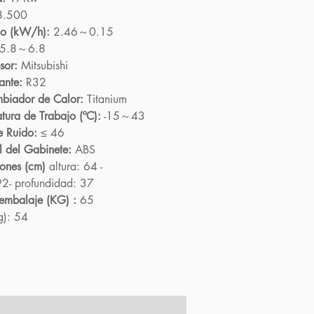
.500
o (kW/h):
2.46～0.15
5.8～6.8
sor:
Mitsubishi
ante:
R32
mbiador de Calor:
Titanium
tura de Trabajo (ºC):
-15～43
e Ruido:
≤ 46
l del Gabinete:
ABS
iones (cm)
altura: 64 -
2- profundidad: 37
embalaje (KG) :
65
g):
54