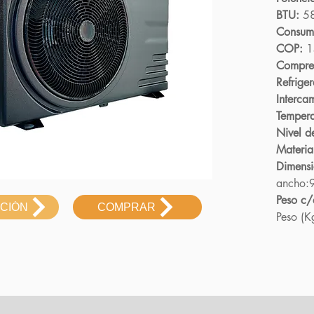
BTU:
58
Consum
COP:
1
Compre
Refriger
Interca
Tempera
Nivel d
Materia
Dimens
ancho:9
Peso c/
ACIÓN
COMPRAR
Peso (K